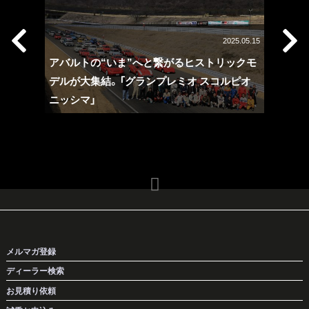
2025.05.15
21.04.09
アバルトの“いま”へと繋がるヒストリックモ
ルトの歴
デルが大集結。「グランプレミオ スコルピオ
1959
ニッシマ」
｜アバ
メルマガ登録
ディーラー検索
お見積り依頼