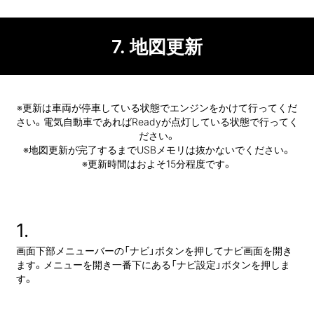
7. 地図更新
※更新は車両が停車している
状態でエンジンを
かけて行ってくだ
さい。
電気自動車であれば
Readyが点灯している状態で
行ってく
ださい。
※地図更新が
完了するまで
USBメモリは
抜かないで
ください。
※更新時間は
およそ15分程度です。
1.
画面下部メニューバーの「ナビ」ボタンを押してナビ画面を開き
ます。
メニューを開き一番下にある
「ナビ設定」ボタンを
押しま
す。