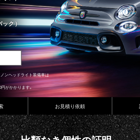
バック）
セノンヘッドライト装備車は
000円がかかります。
索
お見積り依頼
比類なき個性の証明。