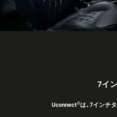
7イ
®
Uconnect
は、7インチ