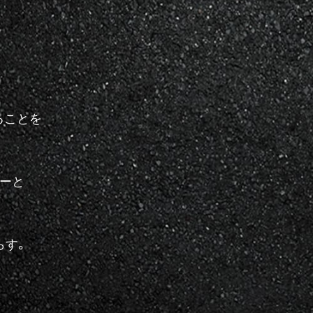
ることを
ーと
らす。