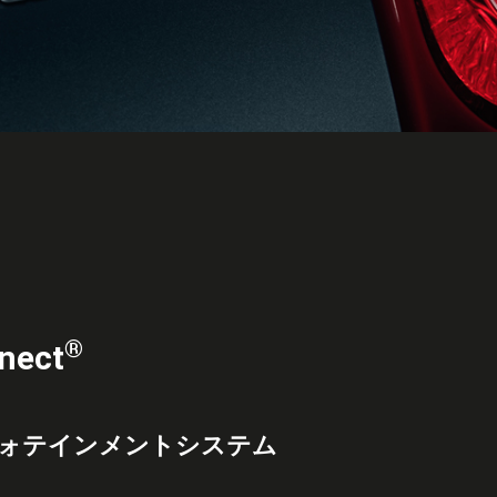
®
ect
フォテインメントシステム