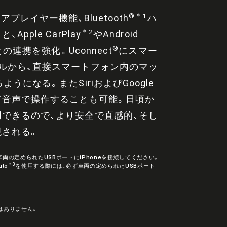
®＊1
プレイヤー機能、Bluetooth
ハ
＊2
ple CarPlay
やAndroid
®
連携を強化。Uconnect
にスマー
ルから、直接スマートフォン内のマッ
うになる。またSiriおよびGoogle
て音声で操作することも可能。日頃か
できるので、より安全で直感的、そし
現される。
両の定められたUSBポートにiPhoneを接続してください。
＊3
to
を使用する際には、必ず車両の定められたUSBポート
はありません。