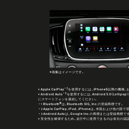
※画像はイメージです。
＊2
Apple CarPlay
を使用するには、iPhone5以降の機種、およ
※
＊3
Android Auto
を使用するには、Android 5.0（Lolli
※
にスマートフォンを接続してください。
®
Bluetooth
は、Bluetooth SIG, Inc.の登録商標です。
＊1
Apple CarPlay、iPod、iPhoneは、米国および他の国で
＊2
Android Autoは、Google Inc.の商標または登録商標で
＊3
安全性を確保するため、走行中に使用できるのは各社の認
※