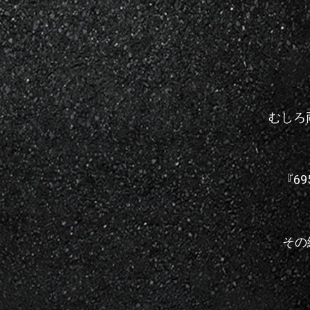
むしろ
『6
その