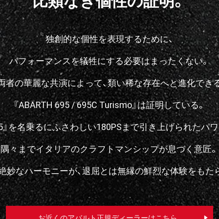
独創的な個性を表現するために、
パフォーマンスを
犠牲にする必要はまったくない。
両者の華麗な共演によって、
類い稀な存在へと進化でき
『
ABARTH 695 / 695C Turismo』は
証明している。
95』を名乗るにふさわしい180PSまで
引き上げられたパワ
隅々までイタリアの
クラフトマンシップが息づく意匠。
絶妙なハーモニーが、
退屈とは無縁の鮮烈な体験をもた
お近くのアバルト正規ディーラーはこちら