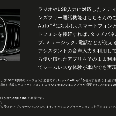
ラジオやUSB入力に対応したメディア
ンズフリー通話機能はもちろんのこと、Ap
＊3
Auto
に対応し、スマートフォンとの
トフォンを接続すれば、タッチパネ
プ、ミュージック、電話などが使えるよ
アシスタントの音声入力を利用し
ら使い慣れたアプリをそのまま利用
てシームレスな体験が車内でも実
＊2
びiOS7.1以降のバージョンが必要です。Apple CarPlay
を使用する際には、必ず車
pop）以降を搭載したスマートフォンおよびAndroid Autoのアプリが 必要です。Android Au
登録されたApple Inc.の商標です。
す。
証を受けたアプリケーションとなります。すべてのアプリケーションに対応するもので