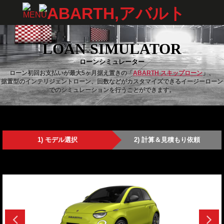
LOAN SIMULATOR
ローンシミュレーター
ローン初回お支払いが最大5ヶ月据え置きの「
ABARTH スキップローン
」、
据置型のインテリジェントローン、回数などがカスタマイズできるイージーローン
でのシミュレーションを行うことができます。
モデル選択
計算＆見積もり依頼