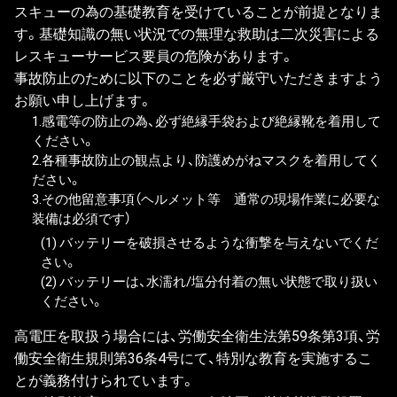
スキューの為の基礎教育を受けていることが前提となりま
す。基礎知識の無い状況での無理な救助は二次災害による
レスキューサービス要員の危険があります。
事故防止のために以下のことを必ず厳守いただきますよう
お願い申し上げます。
1.感電等の防止の為、必ず絶縁手袋および絶縁靴を着用して
ください。
2.各種事故防止の観点より、防護めがねマスクを着用してく
ださい。
3.その他留意事項（ヘルメット等 通常の現場作業に必要な
装備は必須です）
(1) バッテリーを破損させるような衝撃を与えないでくだ
さい。
(2) バッテリーは、水濡れ/塩分付着の無い状態で取り扱い
ください。
高電圧を取扱う場合には、労働安全衛生法第59条第3項、労
働安全衛生規則第36条4号にて、特別な教育を実施するこ
とが義務付けられています。