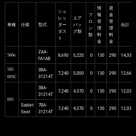
情
資
シュ
フ
報
金
レッ
エア
ロ
管
管
車種
仕様
型式
ダー
バッ
合計
ン
理
理
ダス
グ類
類
料
料
ト
金
金
ZAA-
8,690
5,220
0
130
290
14,330
500e
FA1AB
3BA-
595
7,240
5,000
0
130
290
12,660
31214T
695C
3BA-
7,240
4,370
0
130
290
12,030
31214T
695
Sablet
7BA-
7,240
4,370
0
130
290
12,030
Seat
31214T