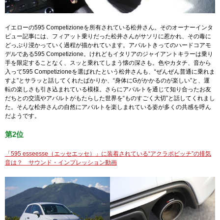
イエローの595 Competizioneを所有されている松井さん。そのオーナーインタ
ビュー記事には、フィアット乗りだった松井さんがサソリに惹かれ、その毒に
どっぷり浸かっていく過程が描かれています。アバルトきってのハードコアモ
デルである595 Competizione。けれどもイタリアのジャイアントキラーは乗り
手を限定することなく、スッと乗れてしまう懐の深さも。色やカタチ、音から
入って595 Competizioneを選ばれたという松井さんも、“ぜんぜん普通に乗れま
すよ”とサラッと話してくれたばかりか、“身体にGがかかるのが楽しい”と、運
転の楽しさも引き込まれている模様。さらにアバルトを通じて知り合ったお友
だちとの交流やアバルトがもたらした世界を“ものすごく大切”と話してくれまし
た。そんな松井さんの自然にアバルトを楽しまれている姿が多くの共感を呼ん
だようです。
第2位
「595 esseesse（エッセエッセ）」に装着されている“アクラポビッチ”の排気
音は？ サウンド・インプレッション動画