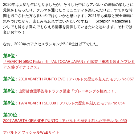
2020年は大変な年になりましたが、そうした中にもアバルトの運転の楽しさに
元気をもらったり、クルマを通じたコミュニティを楽しんだりと、すてきな時
間を過ごされた方も多いのではないかと思います。2021年も健康と安全運転に
気をつけながら、楽しみも忘れずにいきたいですね！ Scorpion Magazineも
少しでも皆さま喜んでもらえる情報を提供していきたいと思います。それでは
良いお年を！
なお、2020年のアクセスランキング6-10位は以下でした。
第6位
：
「ABARTH 595C Pista」を『AUTOCAR JAPAN』が試乗「車格を超えたプレミ
アム感/ダイナミクス」
第7位
：
2010 ABARTH PUNTO EVO｜アバルトの歴史を刻んだモデル No.057
第8位
：
山野哲也選手監修ドラテク講座「ブレーキングを極めよ！」
第9位
：
1974 ABARTH SE 030｜アバルトの歴史を刻んだモデル No.054
第10位
：
2007 ABARTH GRANDE PUNTO｜アバルトの歴史を刻んだモデル No.050
アバルトオフィシャルWEBサイト