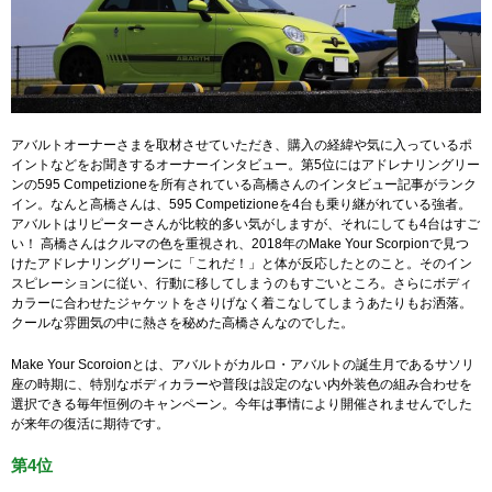
アバルトオーナーさまを取材させていただき、購入の経緯や気に入っているポ
イントなどをお聞きするオーナーインタビュー。第5位にはアドレナリングリー
ンの595 Competizioneを所有されている高橋さんのインタビュー記事がランク
イン。なんと高橋さんは、595 Competizioneを4台も乗り継がれている強者。
アバルトはリピーターさんが比較的多い気がしますが、それにしても4台はすご
い！ 高橋さんはクルマの色を重視され、2018年のMake Your Scorpionで見つ
けたアドレナリングリーンに「これだ！」と体が反応したとのこと。そのイン
スピレーションに従い、行動に移してしまうのもすごいところ。さらにボディ
カラーに合わせたジャケットをさりげなく着こなしてしまうあたりもお洒落。
クールな雰囲気の中に熱さを秘めた高橋さんなのでした。
Make Your Scoroionとは、アバルトがカルロ・アバルトの誕生月であるサソリ
座の時期に、特別なボディカラーや普段は設定のない内外装色の組み合わせを
選択できる毎年恒例のキャンペーン。今年は事情により開催されませんでした
が来年の復活に期待です。
第4位