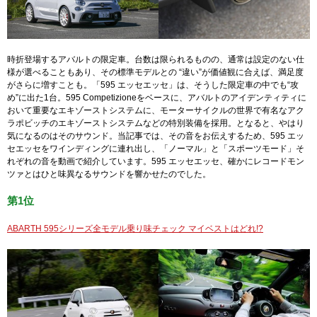
時折登場するアバルトの限定車。台数は限られるものの、通常は設定のない仕
様が選べることもあり、その標準モデルとの “違い”が価値観に合えば、満足度
がさらに増すことも。「595 エッセエッセ」は、そうした限定車の中でも“攻
め”に出た1台。595 Competizioneをベースに、アバルトのアイデンティティに
おいて重要なエキゾーストシステムに、モーターサイクルの世界で有名なアク
ラポビッチのエキゾーストシステムなどの特別装備を採用。となると、やはり
気になるのはそのサウンド。当記事では、その音をお伝えするため、595 エッ
セエッセをワインディングに連れ出し、「ノーマル」と「スポーツモード」そ
れぞれの音を動画で紹介しています。595 エッセエッセ、確かにレコードモン
ツァとはひと味異なるサウンドを響かせたのでした。
第1位
ABARTH 595シリーズ全モデル乗り味チェック マイベストはどれ!?