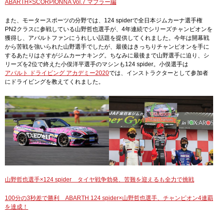
ABARTH×SCORPIONNA Vol.7 マフラー編
また、モータースポーツの分野では、124 spiderで全日本ジムカーナ選手権
PN2クラスに参戦している山野哲也選手が、4年連続でシリーズチャンピオンを
獲得し、アバルトファンにうれしい話題を提供してくれました。今年は開幕戦
から苦戦を強いられた山野選手でしたが、最後はきっちりチャンピオンを手に
するあたりはさすがジムカーナキング。ちなみに最後まで山野選手に迫り、シ
リーズを2位で終えた小俣洋平選手のマシンも124 spider。小俣選手は
アバルト ドライビング アカデミー2020
では、インストラクターとして参加者
にドライビングを教えてくれました。
山野哲也選手×124 spider タイヤ戦争勃発、苦難を迎えるも全力で挑戦
100分の3秒差で勝利 ABARTH 124 spider×山野哲也選手、チャンピオン4連覇
を達成！