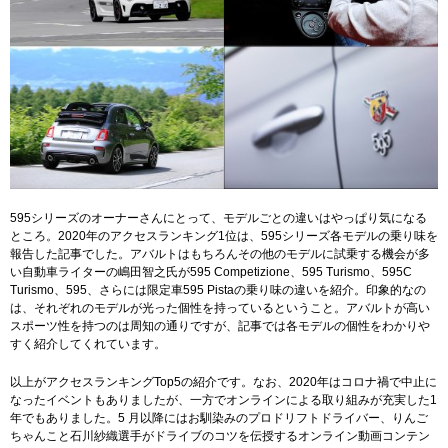
595シリーズのオーナーさんにとって、モデルごとの違いはやっぱり気になる
ところ。2020年のアクセスランキング1位は、595シリーズ各モデルの乗り味を
報告した記事でした。アバルトはもちろんその他のモデルに試乗する機会が多
い自動車ライターの嶋田智之氏が595 Competizione、595 Turismo、595C
Turismo、595、さらには限定車595 Pistaの乗り味の違いを紹介。印象的なの
は、それぞれのモデルが光った個性を持っているということ。アバルトが高い
スポーツ性を持つのは周知の通りですが、記事では各モデルの個性をわかりや
すく紹介してくれています。
以上がアクセスランキングTop5の紹介です。なお、2020年はコロナ禍で中止に
なったイベントもありましたが、一方でオンラインによる取り組みが充実した1
年でもありました。5 月以降にはお馴染みのプロドリフトドライバー、りんご
ちゃんこと石川紗織選手がドライブのコツを伝授するオンライン動画コンテン