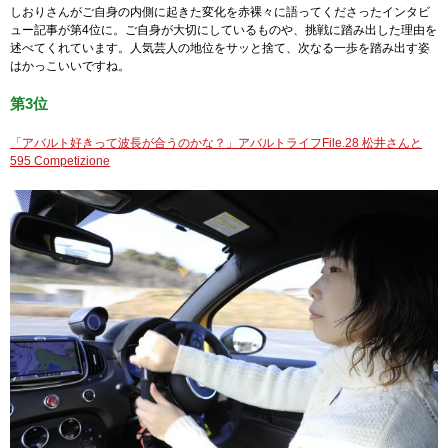
しおりさんがご自身の内側に起きた変化を赤裸々に語ってくださったインタビ
ュー記事が第4位に。ご自身が大切にしているものや、挑戦に踏み出した理由を
述べてくれています。人気芸人の地位をサッと捨て、次なる一歩を踏み出す姿
はかっこいいですね。
第3位
「アバルト好きって波長が合うのかな？」アバルトライフFile.28 松井さんと
595 Competizione