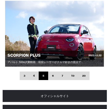
SCORPION PLUS
2023.12.22
アバルト 500e試乗動画 現役レーサーがクルマ好きの視点で...
3
4
5
6
7
10
20
オフィシャルサイト