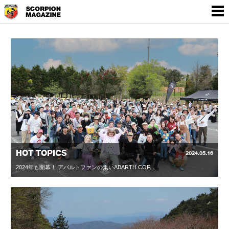
SCORPION MAGAZINE
THE WORLD OF
EMPOWERMENT BY
ABARTH
HOT TOPICS
2024.05.16
2024年も開幕！ アバルトファンの集いABARTH COF...