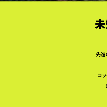
未
先進
コッ