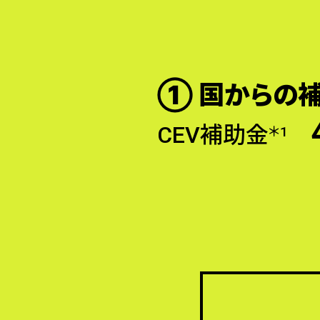
① 国からの
CEV補助金
＊1