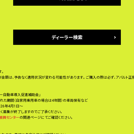
ディーラー検索
す。
び金額は、予告なく適用状況が変わる可能性があります。ご購入の際は必ず、アバルト正規
ギー自動車導入促進補助金」
られた期間（自家用乗用車の場合は4年間）の車両保有など
26年4月1日～
く募集が終了しますのでご了承ください。
振興センター
の関連ページにてご確認ください。