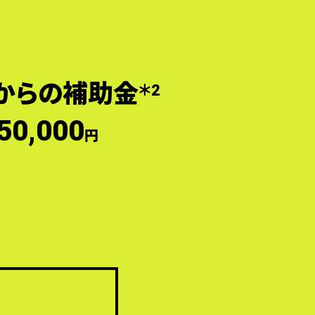
からの補助金
＊2
50,000
円