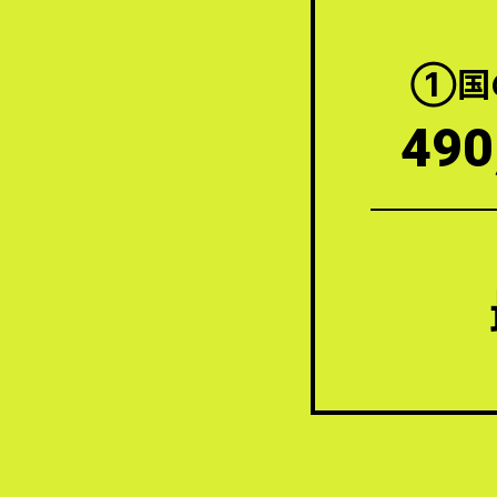
①国
490