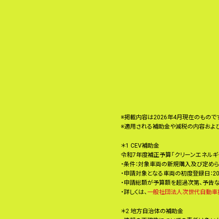
※掲載内容は2026年4月現在のもので
※適用される補助金や減税の内容およ
＊1 CEV補助金
令和7年度補正予算「クリーンエネル
・条件：対象車両の新規購入及び定め
・申請対象となる車両の初度登録日：20
・申請総額が予算額を超過次第、予告な
・詳しくは、
一般社団法人次世代自動車
＊2 地方自治体の補助金