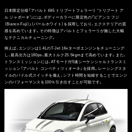
日本限定仕様「アバルト 695 トリブートフェラーリ “トリブート ア
ル ジャポーネ”」には、ボディーカラーに限定色の「ビアンコ フジ
（Bianco Fuji）」（パールホワイト）を採用しており、エクステリアの質
感を高めています。その特徴はアバルトとフェラーリが施した大幅
なテクニカルチューニング。
例えば、エンジンは1.4LのT-Jet 16vターボエンジンをチューニング
し、最高出力は180ps、最大トルク25.5kgmまで高めています。また、
トランスミッションには、ATモード付5速シーケンシャルトランスミ
ッション『アバルト コンペティツィオーネ』を採用。レーシングスタ
イルのパドル式スイッチを備え、シフト時間を短縮することでエンジ
ンのパフォーマンスを100％引き出すことが可能です。