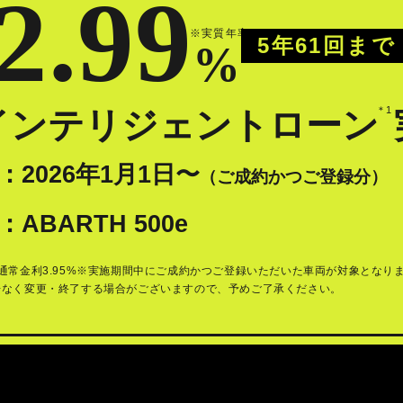
2.99
※実質年率
5年61回まで
%
＊1
インテリジェントローン
：
2026年1月1日〜
（ご成約かつご登録分）
：
ABARTH 500e
通常金利3.95%※実施期間中にご成約かつご登録いただいた車両が対象となり
告なく変更・終了する場合がございますので、予めご了承ください。