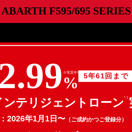
ABARTH F595/695 SERIES
2.99
※実質年率
5年61回まで
%
＊1
インテリジェントローン
：
2026年1月1日〜
（ご成約かつご登録分）