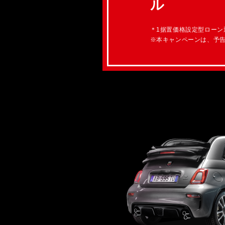
ル
＊1据置価格設定型ローン
※本キャンペーンは、予