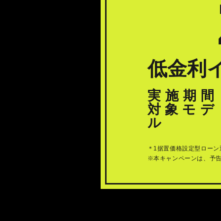
低金利
実施期間
対象モデ
ル
＊1据置価格設定型ローン
※本キャンペーンは、予