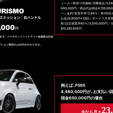
メーカー希望小売価格（消費税込）5,05
900,000円／商品代金残金4,155,
ーン金利（実質年率）2.99％／第1回目
払金24,600円×35回／ボーナス月加
格（設定据置率60％）3,000,000円／
額5,385,654円
例えば、F595
4,480,000円が、お支払い
頭金650,000円の場合
23
今なら月々