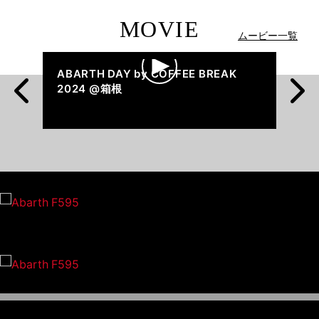
MOVIE
ムービー一覧
度の“サソ
ABARTH DAY by COFFEE BREAK
ABARTH
2024 @箱根
「プライ