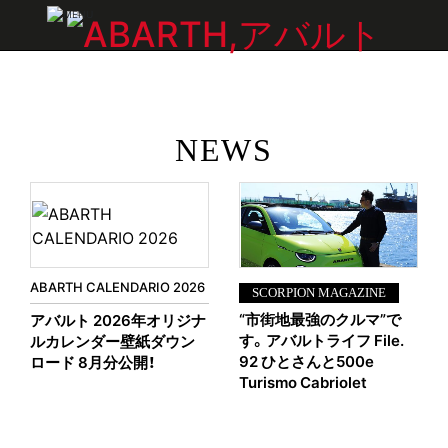
1
2
全国限定合計350台（世界限定1,368台）
ABARTH 695 75° ANNIVERSARIO
アバルト創設75周年を記念した限定車が登場。
NEWS
このクルマの前では、走りを理屈で語るのはよそう。
煌めく特別装備の数々を身にまとった1台が、いま走り出
す。
さらに詳しく
ABARTH CALENDARIO 2026
SCORPION MAGAZINE
“市街地最強のクルマ”で
アバルト 2026年オリジナ
す。アバルトライフ File.
ルカレンダー壁紙ダウン
92 ひとさんと500e
ロード 8月分公開！
Turismo Cabriolet