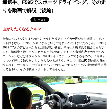
織選手、F595でスポーツドライビング。その走
りを動画で解説（後編）
曲がりたくなるクルマ
自分にベストな1台はどれか？ そうした視点でマイカー選びをする際に、アバ
ルト好きなら「F595」が気になるという方も多いのではないだろうか。F595は
2022年7月のデビューからまだ日が浅い新顔。それゆえ街で見る機会はまだ少
なく、情報量も他モデルに比べると少なめだ。もちろん装備内容やカラーバリ
エーションなどはオフィシャルWEBサイトでチェックできるものの、「走り」
について詳しく知りたいという人もいるだろう。そこで今回はF595の乗り味を
探るべく、サーキットでプロドライバーの“りんごちゃん”こと石川紗織選手に乗
ってもらい、その印象をレポートしてもらった。