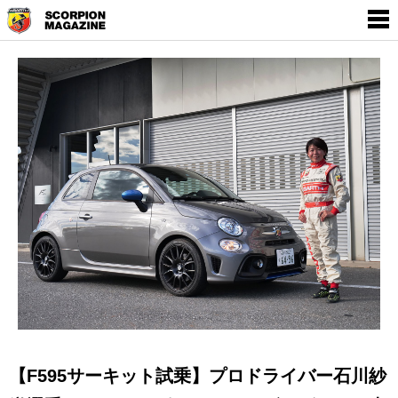
SCORPION MAGAZINE
THE WORLD OF
EMPOWERMENT BY
ABARTH
【F595サーキット試乗】プロドライバー石川紗