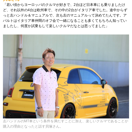
「若い頃からヨーロッパのクルマが好きで、2台ほど日本車にも乗りましたけ
ど、それ以外の4台は欧州車で、その中の2台がイタリア車でした。途中からず
っと左ハンドル＆マニュアルで、次も左のマニュアルって決めてたんです。ア
バルトはイタリア車仲間のオフ会で一緒になることも多くてもちろん知ってい
ましたし、何度か試乗もして楽しいクルマだなとは思ってました」
左ハンドルのMT車という条件を満たすことに加え、楽しいクルマであることが
購入の理由となったと話す貝塚さん。