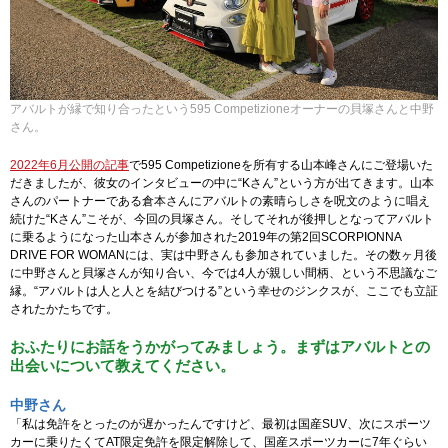
アバルトが縁で知り合ったという595 Competizioneオーナーの貝塚さんと中野
さん。
2022年6月公開の記事
で595 Competizioneを所有する山本峰さんにご登場いた
だきましたが、彼女のインタビューの中に“Kさん”という方が出てきます。山本
さんのパートナーである倉本さんにアバルトの素晴らしさを呪文のように唱え
続けた“Kさん”こそが、今回の貝塚さん。そしてそれが後押しとなってアバルト
に乗るようになった山本さんが参加された2019年の第2回SCORPIONNA
DRIVE FOR WOMANには、実は中野さんも参加されていました。その数ヶ月後
に中野さんと貝塚さんが知り合い、今では4人が親しい間柄、という不思議なご
縁。“アバルトは人と人とを結びつける”という幸せのジンクスが、ここでも立証
されたかたちです。
おふたりにお話をうかがってみましょう。まずはアバルトとの
出会いについて教えてください。
中野さん
「私は免許をとったのが遅かったんですけど、最初は国産SUV、次にスポーツ
カーに乗りたくてAT限定免許を限定解除して、国産スポーツカーに7年ぐらい