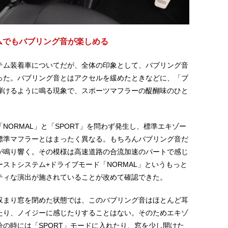
テムでもバブリング音が楽しめる
ステム装着車についてだが、全体の印象として、バブリング音
った。バブリング音とはアクセルを緩めたときなどに、「ブ
弾けるように鳴る現象で、スポーツマフラーの醍醐味のひと
NORMAL」と「SPORT」を問わず発生し、標準エキゾー
標準マフラーとはまったく異なる。もちろんバブリング音だ
が鳴り響く。その模様は高速道路の合流加速のパートで感じ
ストシステム+ドライブモード「NORMAL」というもっと
ティな演出が施されていることが改めて確認できた。
収まり窓を閉めた状態では、このバブリング音はほとんど耳
たり、ノイジーに感じたりすることはない。そのためエキゾ
の時には「SPORT」モードに入れたり、窓を少し開けた