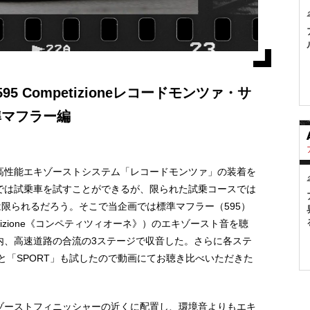
95 Competizioneレコードモンツァ・サ
準マフラー編
高性能エキゾーストシステム「レコードモンツァ」の装着を
では試乗車を試すことができるが、限られた試乗コースでは
は限られるだろう。そこで当企画では標準マフラー（595）
etizione《コンペティツィオーネ》）のエキゾースト音を聴
内、高速道路の合流の3ステージで収音した。さらに各ステ
」と「SPORT」も試したので動画にてお聴き比べいただきた
ゾーストフィニッシャーの近くに配置し、環境音よりもエキ