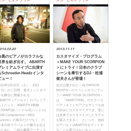
スコーピオン プラス
スコーピオン プラス
014.02.20
2013.11.11
白黒のピアノがカラフルな
カスタマイズ・プログラム
世界を紡ぎ出す。 ABARTH
＜MAKE YOUR SCORPION
プレミアムライブに出演す
＞にトライ！日本のクラブ
るSchroeder-Headzインタ
シーンを牽引するDJ・松浦
ビュー！
俊夫さんが登場！
2014年2月22日（土）、23日
先日公開された＜SCORPION
（日）の二日間、東京ミッドタウ
MONTH＞のスペシャルコンテン
ンを舞台に開催される
ツ＜MAKE YOUR SCORPION＞
ABARTH（アバルト）のプレミア
は、『ABARTH595』のカラーコ
ムイベント。ABARTH 4車種
ーディネイトやアクセサリーを自
（500MT[右ハンドル/左ハンドル]
分好みにカスタマイズでき、更に
 595 Competizione / 595C
は自身でカスタマイズしたモデル
Turismo）の展示だけでなく、六
を購入できる！ といった、独自
本木の街でアバルトの魅力を伝え
のアバルト(ABARTH)をゲットす
るために、二組の豪華アーティス
ることも夢ではないキャンペー