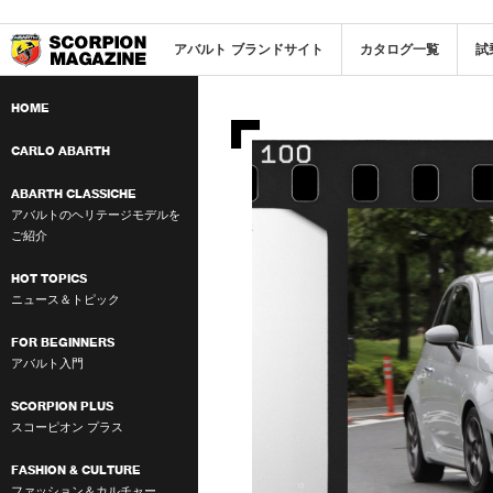
アバルト ブランドサイト
カタログ一覧
試
SCORPION MAGAZINE
THE WORLD OF
HOME
EMPOWERMENT BY
ABARTH
CARLO ABARTH
ABARTH CLASSICHE
アバルトのヘリテージモデルを
ご紹介
HOT TOPICS
ニュース＆トピック
FOR BEGINNERS
アバルト入門
SCORPION PLUS
スコーピオン プラス
FASHION & CULTURE
ファッション＆カルチャー