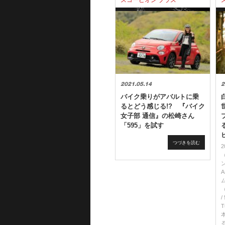
スコーピオン プラス
2021.05.14
2
バイク乗りがアバルトに乗
るとどう感じる!? 『バイク
女子部 通信』の松崎さん
「595」を試す
つづきを読む
/