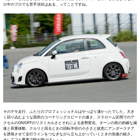
ロ中のプロでも苦手項目はある、ってことですね。
そのデモ走行、ふたりのプロフェッショナルはやっぱり凄かったでした。大き
く回り込むような箇所のコーナリングスピードの速さ、スラローム区間でのア
クセルのON/OFFのリズミカルさとそれによる姿勢変化、ターンの前の的確な減
速と荷重移動、クルリと回るときの回転半径の小ささと故意にアンダーステア
を誘発させて走行ラインをつなぎながら立ち上がっていくときの加速の鋭さ。
そしてフル乗車で時を除けば・・・。