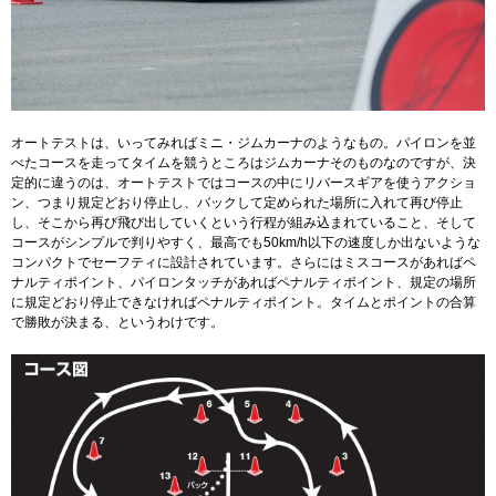
オートテストは、いってみればミニ・ジムカーナのようなもの。パイロンを並
べたコースを走ってタイムを競うところはジムカーナそのものなのですが、決
定的に違うのは、オートテストではコースの中にリバースギアを使うアクショ
ン、つまり規定どおり停止し、バックして定められた場所に入れて再び停止
し、そこから再び飛び出していくという行程が組み込まれていること、そして
コースがシンプルで判りやすく、最高でも50km/h以下の速度しか出ないような
コンパクトでセーフティに設計されています。さらにはミスコースがあればペ
ナルティポイント、パイロンタッチがあればペナルティポイント、規定の場所
に規定どおり停止できなければペナルティポイント。タイムとポイントの合算
で勝敗が決まる、というわけです。