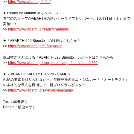
>>
https://www.abarth.jp/offer/
★ Ready for Autumn キャンペーン
専門のスタッフがABARTHの熱いカーライフをサポート。10月31日（土）まで
実施中！
>>
https://www.abarth.jp/readyforautumn/
★『ABARTH 695 Biposto』の詳細はこちらから
>>
https://www.abarth.jp/695biposto/
嶋田智之さんによる『ABARTH 695 Biposto』レポートはこちらから
>>
https://www.abarth.jp/scorpion/driving_fun_school/4862
★ ＜ABARTH SAFETY DRIVING CAMP＞
ADAの要素を取り入れながら、英国発祥のミニ・ジムカーナ『オートテスト』
の本格的な導入を目指して、新プログラムがスタート。
>>
https://www.abarth.jp/safetydrivingcamp/
Text：嶋田智之
Photos：横山マサト