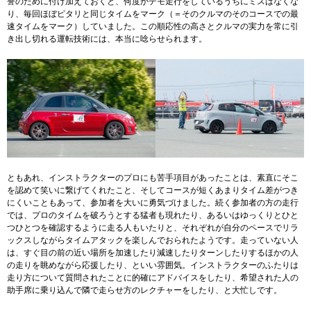
誉のために付け加えておくと、何度かデモ走行をしているうちにミスはなくな
り、毎回ほぼピタリと同じタイムをマーク（＝そのクルマのそのコースでの最
速タイムをマーク）していました。この順応性の高さとクルマの実力を常に引
き出し切れる運転技術には、本当に唸らせられます。
ともあれ、インストラクターのプロにも苦手項目があったことは、素直にそこ
を認めて笑いに繋げてくれたこと、そしてコースが短くあまりタイム差がつき
にくいこともあって、参加者を大いに勇気づけました。続く参加者の方の走行
では、プロのタイムを破ろうとする猛者も現れたり、あるいはゆっくりとひと
つひとつを確認するように走る人もいたりと、それぞれが自分のペースでリラ
ックスしながらタイムアタックを楽しんでおられたようです。走っていない人
は、すぐ目の前の近い場所を加速したり減速したりターンしたりするほかの人
の走りを眺めながら応援したり、といい雰囲気。インストラクターのふたりは
走り方について質問されたことに的確にアドバイスをしたり、希望された人の
助手席に乗り込んで隣で走らせ方のレクチャーをしたり、と大忙しです。