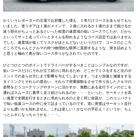
かくいうレポーターの立場でお邪魔した僕も、１本だけコースを走らせてもら
いました。使うギアは１速がメインで、２速に入れるか１速のままで抜けるか
迷う部分がちょっとあるといった程度の速度域の低いコースでしたが、だから
といってサッと走ってパッとタイムを削れるようなコース設定ではありません
でした。速度域が低くてリスクがほとんどないというだけで、コースのところ
どころでちゃんとクルマの持つ物理的な限界に直面するような、突き詰めよう
と思うと極めて奥が深いコース作りがなされていたのです。
ひとつひとつのポイントでドライバーがするべきことはシンプルなのですが、
短いコースだけにそれが立て続けに現れるため、どこかでミスをすると次のポ
イントでの走らせ方にまで影響を与えてしまいます。つまり加速と減速をする
タイミングとそれらの度合い、それらで荷重移動をさせて作り出したクルマの
姿勢をどうコーナリングやターンに活かすか、無数にある走行ラインのどこを
通ればスムーズに素早く走り続けられるのか・・・といった、サーキットを高
い速度で全開走行するときに求められるのと全く同じ命題が、このコンパクト
で短い低速コースの中に全て詰まっているのです。逆に密度はサーキット走行
よりも濃いかも知れません。これは楽しい！かなりの手応え！というか、ちょ
っとムキになっちゃうかも・・・。