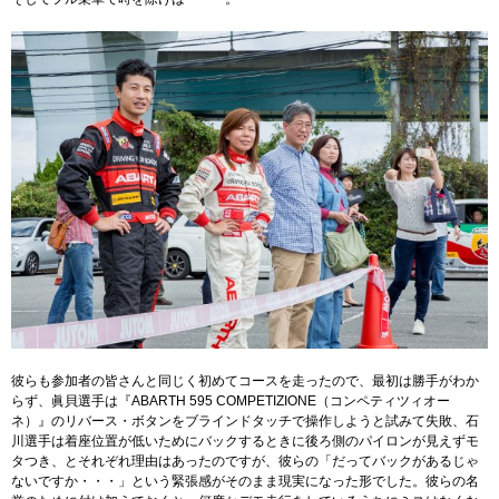
彼らも参加者の皆さんと同じく初めてコースを走ったので、最初は勝手がわか
らず、眞貝選手は『ABARTH 595 COMPETIZIONE（コンペティツィオー
ネ）』のリバース・ボタンをブラインドタッチで操作しようと試みて失敗、石
川選手は着座位置が低いためにバックするときに後ろ側のパイロンが見えずモ
タつき、とそれぞれ理由はあったのですが、彼らの「だってバックがあるじゃ
ないですか・・・」という緊張感がそのまま現実になった形でした。彼らの名