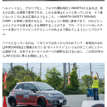
ヘルメットなし。グローブなし。クルマの運転免許とABARTHさえあれば、誰
もがお楽しみ感覚で参加できる。しかも会場はヒョイと走っていける、そう遠
くないところにある広場のようなところ。＜ABARTH SAFETY DRIVING
CAMP＞を簡単に表現するなら、そんなふうに気軽に参加できて、けれどたっ
ぷりとクルマを操る楽しさを満喫することができ、プロ・ドライバーのレクチ
ャーを受けてドライビングテクニックの向上まで図れてしまうというプログラ
ム。
ベースとなっているのは、イギリスでは古くから行われていて、各地合わせれ
ば年間1000回ほど開催されている“オートテスト”というものすごくポピュラー
な競技です。日本でもモータースポーツの裾野を広げるために、この2015年か
らJAFが正式に導入を開始しました。