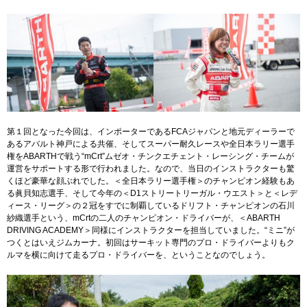
第１回となった今回は、インポーターであるFCAジャパンと地元ディーラーで
あるアバルト神戸による共催、そしてスーパー耐久レースや全日本ラリー選手
権をABARTHで戦う“mCrt”ムゼオ・チンクエチェント・レーシング・チームが
運営をサポートする形で行われました。なので、当日のインストラクターも驚
くほど豪華な顔ぶれでした。＜全日本ラリー選手権＞のチャンピオン経験もあ
る眞貝知志選手、そして今年の＜D1ストリートリーガル・ウエスト＞と＜レデ
ィース・リーグ＞の２冠をすでに制覇しているドリフト・チャンピオンの石川
紗織選手という、mCrtの二人のチャンピオン・ドライバーが、＜ABARTH
DRIVING ACADEMY＞同様にインストラクターを担当していました。“ミニ”が
つくとはいえジムカーナ。初回はサーキット専門のプロ・ドライバーよりもク
ルマを横に向けて走るプロ・ドライバーを、ということなのでしょう。