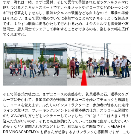
すが、流れは一緒。まずは受付、そして受付で手渡されたゼッケンをクルマに
貼りつけるところからスタートです。ヘルメットやグローブなどのレーシング
ギアは必要ありませんし、服装やクルマの装備なども自由なので、事前の準備
はそれだけ。まるで買い物のついでに参加することもできちゃうような気楽さ
です。１台ずつ順番に走るかたちで行われるため、１台のクルマを御夫婦や友
達同士、恋人同士でシェアして参加することができるのも、楽しさの幅を広げ
てくれますね。
そして開会式の後には、まずはコースの完熟歩行。眞貝選手と石川選手の２グ
ループに分かれて、参加者の方が実際に走るコースを歩いてチェックと確認を
し、コースを覚えます。ふたりのインストラクターは、参加者の皆さんに走行
ラインの取り方、ブレーキングポイントと荷重移動の仕方、スラローム区間で
のリズムの作り方などをレクチャーしていました。中には「ここは大きく回り
込んだ方がいいのか、それとも直線的に入っていって鋭角に曲がった方がいい
のか」などと質問される方などもいて、和気藹々な雰囲気です。＜ABARTH
DRIVING ACADEMY＞も皆さんが想像するよりフランクな雰囲気ですが、こち