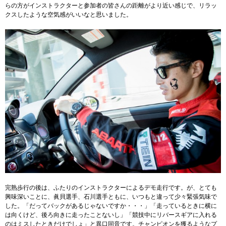
らの方がインストラクターと参加者の皆さんの距離がより近い感じで、リラッ
クスしたような空気感がいいなと思いました。
完熟歩行の後は、ふたりのインストラクターによるデモ走行です。が、とても
興味深いことに、眞貝選手、石川選手ともに、いつもと違って少々緊張気味で
した。「だってバックがあるじゃないですか・・・」「走っているときに横に
は向くけど、後ろ向きに走ったことないし」「競技中にリバースギアに入れる
のはミスしたときだけでしょ」と異口同音です。チャンピオンを獲るようなプ