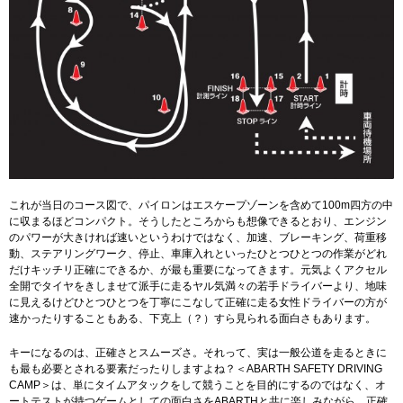
これが当日のコース図で、パイロンはエスケープゾーンを含めて100m四方の中
に収まるほどコンパクト。そうしたところからも想像できるとおり、エンジン
のパワーが大きければ速いというわけではなく、加速、ブレーキング、荷重移
動、ステアリングワーク、停止、車庫入れといったひとつひとつの作業がどれ
だけキッチリ正確にできるか、が最も重要になってきます。元気よくアクセル
全開でタイヤをきしませて派手に走るヤル気満々の若手ドライバーより、地味
に見えるけどひとつひとつを丁寧にこなして正確に走る女性ドライバーの方が
速かったりすることもある、下克上（？）すら見られる面白さもあります。
キーになるのは、正確さとスムーズさ。それって、実は一般公道を走るときに
も最も必要とされる要素だったりしますよね？＜ABARTH SAFETY DRIVING
CAMP＞は、単にタイムアタックをして競うことを目的にするのではなく、オ
ートテストが持つゲームとしての面白さをABARTHと共に楽しみながら、正確