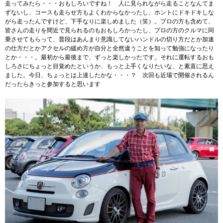
走ってみたら・・・おもしろいですね！ 人に見られながら走ることなんてま
ずないし、コースも走らせ方もよくわからなかったし、ホントにドキドキしな
がら走ったんですけど、下手なりに楽しめました（笑）。プロの方も含めて、
皆さんの走りを間近で見られるのもおもしろかったし、プロの方のクルマに同
乗させてもらって、普段はあんまり意識してないハンドルの切り方だとか加速
の仕方だとかアクセルの緩め方が自分と全然違うことを知って勉強になったり
とか・・・。最初から最後まで、ずっと楽しかったです。それに運転するおも
しろさにちょっと目覚めたというか、もっと上手くなりたいな、と素直に思え
ました。今日、ちょっとは上達したかな・・・？ 次回も近場で開催されるん
だったらきっと参加すると思います