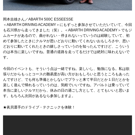
岡本吉雄さん／ABARTH 500C ESSEESSE
＜ABARTH DRIVING ACADEMY＞にもずっと参加させていただいていて、今回
も石川県から走ってきました（笑）。＜ABARTH DRIVING ACADEMY＞でもジ
ムカーナがあるので、曲がれない・停まれないっていうのは経験していて、初
めて参加したときにクルマが思いどおりに動いてくれないおもしろさや、思い
どおりに動いてくれたときの嬉しさっていうのを知ったんですけど、こういう
のは本当に楽しいですね。普通の道路を走ってるだけでは絶対に味わえないで
す。
今回のイベントも、そういう点は一緒ですね。楽しいし、勉強になる。私は欲
張りだからもっとコースの難易度が高い方がおもしろいと思うところもあった
んですけど、でも何も準備とかしないでプラッと来て半日だとか１日だとかを
楽しく遊んで帰れるっていうのは、気軽でいいですね。アバルトは乗っていて
本当に楽しいクルマだから、休みの日の過ごし方として、とてもいいと思いま
す。もちろん次回があるなら参加しますよ。
★眞貝選手のドライブ・テクニックを体験！