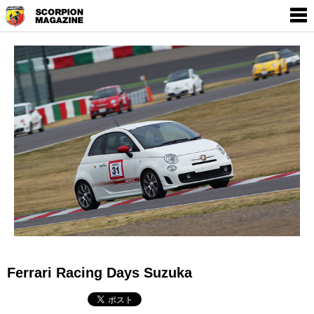
SCORPION MAGAZINE
THE WORLD OF
EMPOWERMENT BY
ABARTH
Ferrari Racing Days Suzuka