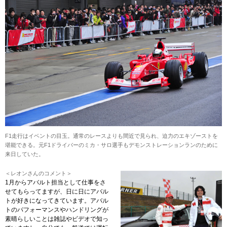
F1走行はイベントの目玉。通常のレースよりも間近で見られ、迫力のエキゾーストを
堪能できる。元F1ドライバーのミカ・サロ選手もデモンストレーションランのために
来日していた。
＜レオンさんのコメント＞
1月からアバルト担当として仕事をさ
せてもらってますが、日に日にアバル
トが好きになってきています。アバル
トのパフォーマンスやハンドリングが
素晴らしいことは雑誌やビデオで知っ