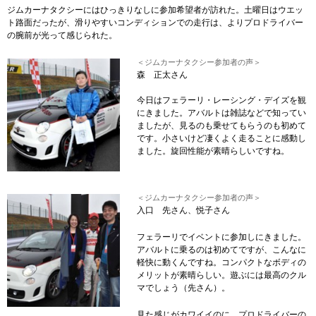
ジムカーナタクシーにはひっきりなしに参加希望者が訪れた。土曜日はウエッ
ト路面だったが、滑りやすいコンディションでの走行は、よりプロドライバー
の腕前が光って感じられた。
＜ジムカーナタクシー参加者の声＞
森 正太さん
今日はフェラーリ・レーシング・デイズを観
にきました。アバルトは雑誌などで知ってい
ましたが、見るのも乗せてもらうのも初めて
です。小さいけど凄くよく走ることに感動し
ました。旋回性能が素晴らしいですね。
＜ジムカーナタクシー参加者の声＞
入口 先さん、悦子さん
フェラーリでイベントに参加しにきました。
アバルトに乗るのは初めてですが、こんなに
軽快に動くんですね。コンパクトなボディの
メリットが素晴らしい。遊ぶには最高のクル
マでしょう（先さん）。
見た感じがカワイイのに、プロドライバーの