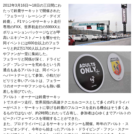
2012年3月16日〜18日の三日間にわ
たって鈴鹿サーキットで開催された
「フェラーリ・レーシング・デイズ
鈴鹿」。F1マシンやサーキット走行
専用のFXX、世界初走行の599XXエ
ボリューションパッケージなどが甲
高いエキゾーストノートを響かせた
同イベントには600台以上のフェラ
ーリと約2万1700人以上のオーナー
やファンが一堂に集結した。
フェラーリと関係が深く、ドライビ
ング・プレジャーを究めるという共
通点もあるアバルトは、同イベント
へパートナーとして参加。小粒だが
ピリリと辛いアバルトは、フェラー
リのオーナーやファンからも熱い眼
差しを浴びていた。
アバルト・オーナーは鈴鹿サーキッ
トでスポーツ走行。世界屈指の高速テクニカルコースとして多くのF1ドライバ
ーがベスト・サーキットに挙げる鈴鹿のフルコースを走れる機会はそう多くあ
るものではないが、約2時間にわたって占有し、参加者は心ゆくまでアバルトの
ピークパフォーマンスを堪能することができた。
また、プロドライバーによるサーキットタクシーも開催。昨年のアバルト・ス
コーピオンデイ、今年から始まったアバルト・ドライビング・ファン・スクー