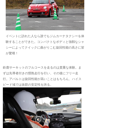
イベントに訪れた人なら誰でもジムカーナタクシーを体
験することができた。コンパクトなボディと強靱なシャ
シーによってクイックに曲がりこむ旋回性能の高さに皆
が驚嘆！
鈴鹿サーキットのフルコースを走るのは貴重な体験。ま
ずは先導者付きの慣熟走行を行い、その後にフリー走
行。アバルトは旋回性能が高いことはもちろん、ハイス
ピード域では抜群の安定性を誇る。