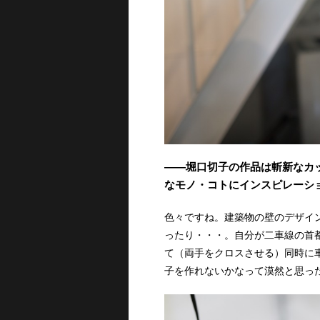
――堀口切子の作品は斬新なカ
なモノ・コトにインスピレーシ
色々ですね。建築物の壁のデザイ
ったり・・・。自分が二車線の首
て（両手をクロスさせる）同時に
子を作れないかなって漠然と思っ