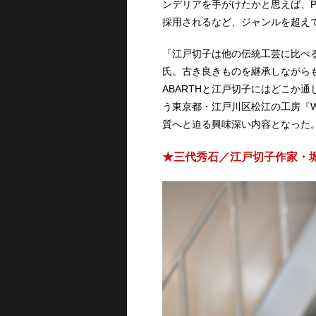
ンデリアを手がけたかと思えば、P
採用されるなど、ジャンルを超え
「江戸切子は他の伝統工芸に比べ
氏。古き良きものを継承しながら
ABARTHと江戸切子にはどこか
う東京都・江戸川区松江の工房『Wh
質へと迫る興味深い内容となった
★三代秀石／江戸切子作家・