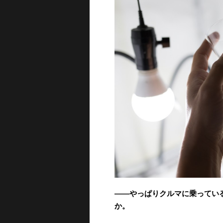
――やっぱりクルマに乗ってい
か。