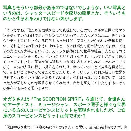
写真もそういう部分があるのではないでしょうか。いい写真と
いうのは、シャッタースピードや絞りの設定とか、そういうも
のから生まれるわけではない気がします。
「そうですね。僕たちも機械を使って表現しているので、クルマと同じでマシ
ンを操っているわけです。マシンにこだわって、このカメラはね……みたいな
ウンチクを口にしたくなる時代もあったけど、プロなんだからいい機械を使
い、それを自分の手のように操れるというのは当たり前の話なんですね。では
その先に何か大事かというと、カメラを媒体にして世界や社会、人とどうコミ
ュニケーションをとるか、ということだと思うんです。クルマもどこかに連れ
ていってくれたり、荷物を運ぶ道具という考え方もあるけれど、それだけでは
なく、自分の人生に新しい見方をくれたり、乗っていることで人生を再起動し
て、新しいことをやってみたくなったりと、そういうふうに何か新しい世界を
見せてくれるという側面もあると思います。それは写真とよく似ていて、出会
った人が新しいものを吸収させてくれたり、自分を変えてくれたりする。そん
な存在でもあると思いますね」
オガタさんは『The SCORPION SPIRIT』を通じて、女優さん
やアーティスト、ミュージシャン、スポーツ選手と様々な世界
にいる方のスコーピオンスピリットを表現されましたが、ご自
身のスコーピオンスピリットは何ですか？
「僕は学校を出て、24歳の時にNYに行きたいと思い、当時は英語もできず、向