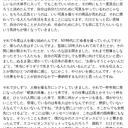
しいもの大体手に入って、でもこれでいいのかと。その時にもう一度原点に戻
ろうと決めたんです。自分は自分だけのために写真をやっているわけじゃな
い。もちろん広告というのは、いい写真を撮りその商品が売れれば、それに携
わっている人たちの生活を支えることにはなります。だけどもっと広い意味
で、自分のやることが人のため、社会のために少しでも役に立てたらいいなと
いう気持ちが強くなっていきました。
それで今度は人を撮り始めたんです。NY時代に亡命者を撮っていたんですけ
ど、彼らの人生はすごいんですよ。監獄に10年入れられて出てきたとか。その
間に娘が殺されていたとか、いろいろな話を聞きました。それまで想像もしな
かったそういう人たちを、自分の写真で少しでも世界に向けて伝えたいと思い
ました。ぬるま湯に浸かっている日本の若者たちに、“お前らそうじゃないんだ
よ”と。“本当にギリギリで生きている人たちがいるんだよ”と。それを伝えるこ
とが僕のひとつの使命に感じ、なにかこう、やりがいを感じたんです。そうい
う仕事をやることが自分のなかで一番納得するものだと思ったんですね。
それで少しずつ、人物を撮る方にシフトしていきました。それで一昨年前に形
になったのが『硬派の肖像』という本です。その仕事は広告とかそういう枠を
超え、ひとりの人間に迫った本で、世界に何かメッセージを送る。僕がやりた
いことでした。登場しているのは有名人ばかりなんですけど、挫折していない
人なんて一人もいないんですね。“大きな壁にぶつかっても、そこからでも全然
先にいけるよ”と。そこには強いメッセージがあり、これは若者の指南書にもな
るなと。そういうことも含めて、僕のなかのスコーピオンスピリットと響き合
ったんです。スコーピオンスピリットってなんだろう？ 挑戦？ だけどそれ