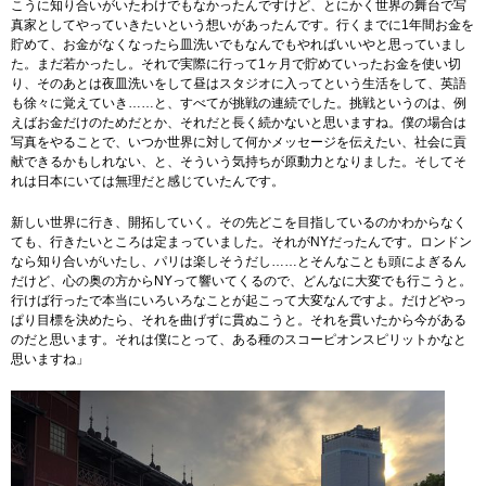
こうに知り合いがいたわけでもなかったんですけど、とにかく世界の舞台で写
真家としてやっていきたいという想いがあったんです。行くまでに1年間お金を
貯めて、お金がなくなったら皿洗いでもなんでもやればいいやと思っていまし
た。まだ若かったし。それで実際に行って1ヶ月で貯めていったお金を使い切
り、そのあとは夜皿洗いをして昼はスタジオに入ってという生活をして、英語
も徐々に覚えていき……と、すべてが挑戦の連続でした。挑戦というのは、例
えばお金だけのためだとか、それだと長く続かないと思いますね。僕の場合は
写真をやることで、いつか世界に対して何かメッセージを伝えたい、社会に貢
献できるかもしれない、と、そういう気持ちが原動力となりました。そしてそ
れは日本にいては無理だと感じていたんです。
新しい世界に行き、開拓していく。その先どこを目指しているのかわからなく
ても、行きたいところは定まっていました。それがNYだったんです。ロンドン
なら知り合いがいたし、パリは楽しそうだし……とそんなことも頭によぎるん
だけど、心の奥の方からNYって響いてくるので、どんなに大変でも行こうと。
行けば行ったで本当にいろいろなことが起こって大変なんですよ。だけどやっ
ぱり目標を決めたら、それを曲げずに貫ぬこうと。それを貫いたから今がある
のだと思います。それは僕にとって、ある種のスコーピオンスピリットかなと
思いますね」