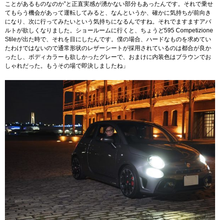
ことがあるものなのか”と正直実感が湧かない部分もあったんです。それで乗せ
てもらう機会があって運転してみると、なんというか、確かに気持ちが前向き
になり、次に行ってみたいという気持ちになるんですね。それでますますアバ
ルトが欲しくなりました。ショールームに行くと、ちょうど595 Competizione
Stileが出た時で、それを目にしたんです。僕の場合、ハードなものを求めてい
たわけではないので通常形状のレザーシートが採用されているのは都合が良か
ったし、ボディカラーも欲しかったグレーで、おまけに内装色はブラウンでお
しゃれだった。もうその場で即決しましたね」