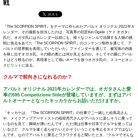
戦
『The SCORPION SPIRIT』をテーマに作られたアバルト オリジナル 2021年カ
レンダー。その撮影を担当したのは、写真界の巨匠Kei Ogata（ケイ オガタ）
氏だ。オガタ氏にはカレンダー以前にも、様々なジャンルで活躍する人物の挑
戦に焦点をあてた『The SCORPION SPIRIT』のコンテンツ制作を通じて、ア
バルトの世界観を表現していただいた。ファインダーを通じて、被写体の内面
を映し出すオガタ氏。その瞳の奥には何が見えるのか。そしてその眼にアバル
トはどう映るのか。表現者として強いオーラを放つオガタ氏の、スコーピオン
スピリットに迫る。
クルマで前向きになれるのか？
アバルト オリジナル 2021年カレンダーでは、オガタさんと愛
車の595 Competizione Stileが登場していますが、まずはアバ
ルトオーナーとなったキッカケからお話いただけますか。
「キッカケは、『The SCORPION SPIRIT』の仕事でご一緒した松島花さん
や、メイクアップアーティストの稲垣亮弐さんがアバルトに楽しそうに乗って
いるのを見て、興味が湧いたんです。ただ僕は仕事や日常でクルマを使っては
いるけど、クルマを速く走らせたいとかそういうことを考えるタイプではない
んです。なのでアバルトに乗るとワクワクすると聞いたとき、“クルマでそんな