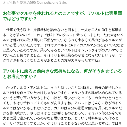
オガタ氏と愛車の595 Competizione Stile。
お仕事でクルマを使われるとのことですが、アバルトは実用面
ではどうですか？
「仕事で使う以上、撮影機材が詰めないと困るし、一人か二人の助手と移動す
ることが多いので、これまでは4ドアのクルマに乗っていました。ただ大きいク
ルマは都内での取り回しに不便なので、なるべく小さくて馬力があるクルマが
いいと思っていたんです。それでアバルトに4ドアのクルマが出るといいななど
と思っていたのですが、乗ってみるとアバルトはそういうタイプのクルマでは
ないんだと気づきました。それよりも毎日乗るのが苦にならないというか、ワ
クワクさせるようなところがあることの方が大きかったですね」
アバルトに乗ると前向きな気持ちになる。何がそうさせている
とお考えですか？
「かつてカルロ・アバルトは、次々と新しいことに挑戦し、自分の納得したク
ルマだけを作っていたわけじゃないですか。そういう彼の魂が込められている
というと変な言い方かもしれないけど、音ひとつとっても、カタチひとつとっ
ても、やはり伝わってくるものがありますね。アバルトはそんなに数が出るク
ルマではないかもしれないけど、カルロは自分の意思や信念を貫いたクルマだ
けを作り続けた。やっぱりそこには響くものがあって、そういう部分が今でも
大切に受け継がれているのかなと思いますね。どういう材料を使って作ると
か、サイズはどうするとか、そういうことじゃないのだと思いますね。ではそ