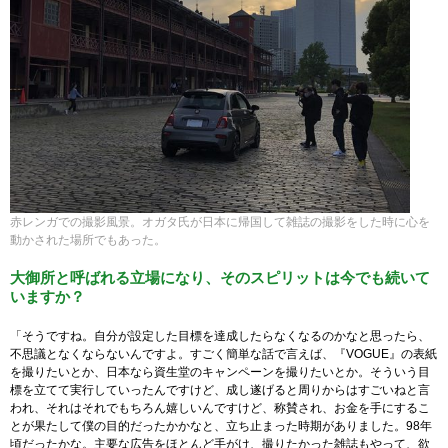
赤レンガでの撮影風景。オガタ氏が日本に帰国して雑誌の撮影をした時に心を
動かされた場所でもあった。
大御所と呼ばれる立場になり、そのスピリットは今でも続いて
いますか？
「そうですね。自分が設定した目標を達成したらなくなるのかなと思ったら、
不思議となくならないんですよ。すごく簡単な話で言えば、『VOGUE』の表紙
を撮りたいとか、日本なら資生堂のキャンペーンを撮りたいとか。そういう目
標を立てて実行していったんですけど、成し遂げると周りからはすごいねと言
われ、それはそれでもちろん嬉しいんですけど、称賛され、お金を手にするこ
とが果たして僕の目的だったかかなと、立ち止まった時期がありました。98年
頃だったかな。主要な広告をほとんど手がけ、撮りたかった雑誌もやって、欲