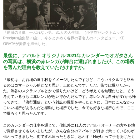
『硬派の肖像 —ぶれない男、31人の人生訓』（小学館セレクトムック
Precipus編集部／編）。今をときめく各界の著名人のインタビュー。KEI
OGATAが撮影を担当した。
最後に、アバルト オリジナル 2021年カレンダーでオガタさん
の写真は、横浜の赤レンガが舞台に選ばれましたが、この場所
を選んだ理由を教えていただけますか。
「最初は、お台場の選手村をイメージしたんですけど、こういうクルマと絡め
るのはコマーシャル的だなと思い、止めたんです。ただ、街では撮りたかっ
た。渋谷のスクランブルとかで撮りたいけど、どう考えても無理だなと。そう
考えているうちに赤レンガが思い浮かんだんです。赤レンガは自分がNYから帰
ってきて、『流行通信』という雑誌の撮影をやったときに、日本にこんなかっ
こいい場所があるんだと感動した場所でした。今でも好きな場所なので、ここ
で撮ろうと思ったんです。
このカレンダーの仕事を通じて、僕以外に11人のアバルトオーナーの方を各地
で撮影させてもらいましたが、みんな自分のアバルトが好きで乗っているのが
伝わってきました。街ですれ違ったときに、思わず『Hey!』って手をあげたく