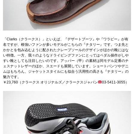
「Clarks（クラークス）」といえば、『デザートブーツ』や『ワラビー』が有
名ですが、根強いファンが多いモデルがこちらの『ナタリー』です。つま先と
かかとを包み込むように配されたクレープソールのデザインがほかの靴にはな
い特徴。一方、我々のようなドライビングファンにとってはペダル操作がしや
すい靴としても注目したいのです。アッパー（甲）の素材は同モデル定番のチ
ェスナットレザーのほか、スエードも展開しています。ショートパンツやデニ
ムはもちろん、ジャケットスタイルにも似合う汎用性の高さも『ナタリー』の
魅力です。
￥23,760（クラークス オリジナルズ／クラークスジャパン
03-5411-3055）