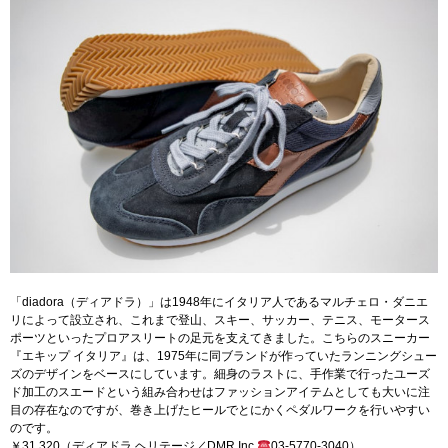
「diadora（ディアドラ）」は1948年にイタリア人であるマルチェロ・ダニエ
リによって設立され、これまで登山、スキー、サッカー、テニス、モータース
ポーツといったプロアスリートの足元を支えてきました。こちらのスニーカー
『エキップ イタリア』は、1975年に同ブランドが作っていたランニングシュー
ズのデザインをベースにしています。細身のラストに、手作業で行ったユーズ
ド加工のスエードという組み合わせはファッションアイテムとしても大いに注
目の存在なのですが、巻き上げたヒールでとにかくペダルワークを行いやすい
のです。
￥31,320（ディアドラ ヘリテージ／DMR Inc.
03-5770-3040）