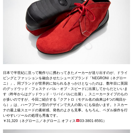
日本で半世紀に亘って靴作りに携わってきたメーカーが送り出すのが、ドライ
ビングとファッションを融合させたシューズブランド「NEGRONI（ネグロー
ニ）」。同ブランドが世界的に知られるきっかけとなったのは、数年目に英国
のグッドウッド・フェスティバル・オブ・スピードに出展してからだといいま
す（昨年からはグッドウッド・リバイバルに出展）。スニーカータイプのもの
が多いのですが、今回ご紹介する『クアトロ（モデル名の由来は4つの鳩目か
ら）』は、ハーフブーツ型のデザインで大人の装いにも似合います。トスカー
ナの最上級スエードの素材感、発色のよさも見事。もちろん、ペダル操作を行
いやすいソールの処理も秀逸です。
￥31,320（ネグローニ／ネグローニ オフィス
03-3801-8591）