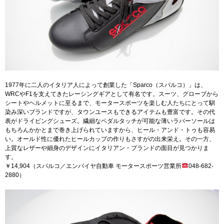
1977年に二人のイタリア人によって創業した「Sparco（スパルコ）」は、
WRCやF1を支えてきたレーシングギアとして有名です。スーツ、グローブから
シートやヘルメットに至るまで、モータースポーツを楽しむ人たちにとって馴
染み深いブランドですが、タウンユースもできるアイテムも豊富です。その代
表がドライビングシューズ。繊細なペダルタッチが可能な薄いラバーソールは
もちろんかかとまで巻き上げられていますから、ヒール・アンド・トゥも容易
い。オールド性に優れたヒールカップの作りもさすがの出来栄え。その一方、
上質なレザーや細身のデザインにイタリアン・ブランドの面目が見つかりま
す。
￥14,904（スパルコ／エンパイヤ自動車 モータースポーツ営業所
048-682-
2880）