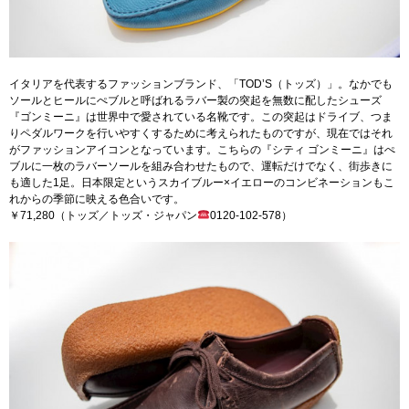
イタリアを代表するファッションブランド、「TOD’S（トッズ）」。なかでも
ソールとヒールにぺブルと呼ばれるラバー製の突起を無数に配したシューズ
『ゴンミーニ』は世界中で愛されている名靴です。この突起はドライブ、つま
りペダルワークを行いやすくするために考えられたものですが、現在ではそれ
がファッションアイコンとなっています。こちらの『シティ ゴンミーニ』はぺ
ブルに一枚のラバーソールを組み合わせたもので、運転だけでなく、街歩きに
も適した1足。日本限定というスカイブルー×イエローのコンビネーションもこ
れからの季節に映える色合いです。
￥71,280（トッズ／トッズ・ジャパン
0120-102-578）