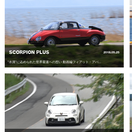
SCORPION PLUS
2018.05.25
“水滴”に込められた世界最速への想い 動画編フィアット・アバ...