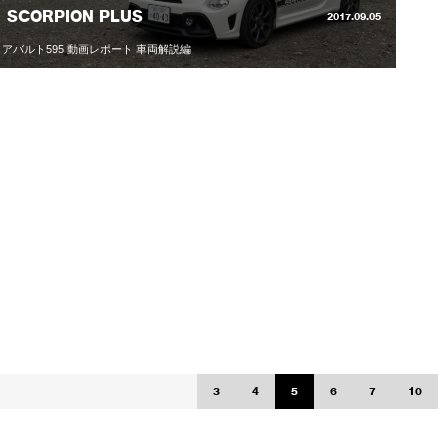
SCORPION PLUS
2017.09.05
アバルト595 動画レポート 車両解説編
3
4
5
6
7
10