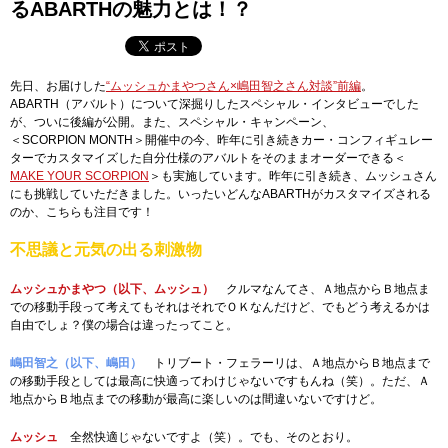
るABARTHの魅力とは！？
先日、お届けした
“ムッシュかまやつさん×嶋田智之さん対談”前編
。
ABARTH（アバルト）について深掘りしたスペシャル・インタビューでした
が、ついに後編が公開。また、スペシャル・キャンペーン、
＜SCORPION MONTH＞開催中の今、昨年に引き続きカー・コンフィギュレー
ターでカスタマイズした自分仕様のアバルトをそのままオーダーできる＜
MAKE YOUR SCORPION
＞も実施しています。昨年に引き続き、ムッシュさん
にも挑戦していただきました。いったいどんなABARTHがカスタマイズされる
のか、こちらも注目です！
不思議と元気の出る刺激物
ムッシュかまやつ（以下、ムッシュ）
クルマなんてさ、Ａ地点からＢ地点ま
での移動手段って考えてもそれはそれでＯＫなんだけど、でもどう考えるかは
自由でしょ？僕の場合は違ったってこと。
嶋田智之（以下、嶋田）
トリブート・フェラーリは、Ａ地点からＢ地点まで
の移動手段としては最高に快適ってわけじゃないですもんね（笑）。ただ、Ａ
地点からＢ地点までの移動が最高に楽しいのは間違いないですけど。
ムッシュ
全然快適じゃないですよ（笑）。でも、そのとおり。