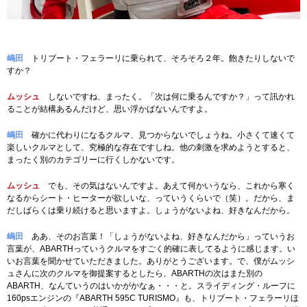
嶋田
トリブート・フェラーリに乗られて、そろそろ２年。飽きたりしないで
すか？
ムッシュ
しないですね、まったく。「次は何に乗るんですか？」って訊かれ
ることが結構あるんだけど、思い浮かばないんですよ。
嶋田
確かに代わりになるクルマ、見つからないでしょうね。小さくて速くて
楽しいクルマとして、究極的な存在ですしね。他の刺激を求めようとすると、
まったく別のカテゴリーに行くしかないです。
ムッシュ
でも、その気はないんですよ。あえて何かいうなら、これから寒く
なるからシート・ヒーターが欲しいな、っていうくらいで（笑）。だから、ま
だしばらくは乗り続けると思いますよ。しょうがないよね、好きなんだから。
嶋田
ああ、そのお言葉！「しょうがないよね、好きなんだから」っていうお
言葉が、ABARTHっていうクルマをすごく的確に表してるように感じます。い
いお言葉を聞かせていただきました。ありがとうございます。で、僕がムッシ
ュさんに次のクルマを御提案するとしたら、ABARTHの次はまた別の
ABARTH、なんていうのはいかがかなぁ・・・と。スライディング・ルーフに
160psエンジンの『ABARTH 595C TURISMO』も、トリブート・フェラーリほ