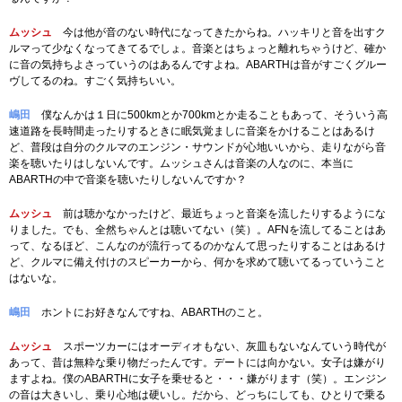
ムッシュ
今は他が音のない時代になってきたからね。ハッキリと音を出すク
ルマって少なくなってきてるでしょ。音楽とはちょっと離れちゃうけど、確か
に音の気持ちよさっていうのはあるんですよね。ABARTHは音がすごくグルー
ヴしてるのね。すごく気持ちいい。
嶋田
僕なんかは１日に500kmとか700kmとか走ることもあって、そういう高
速道路を長時間走ったりするときに眠気覚ましに音楽をかけることはあるけ
ど、普段は自分のクルマのエンジン・サウンドが心地いいから、走りながら音
楽を聴いたりはしないんです。ムッシュさんは音楽の人なのに、本当に
ABARTHの中で音楽を聴いたりしないんですか？
ムッシュ
前は聴かなかったけど、最近ちょっと音楽を流したりするようにな
りました。でも、全然ちゃんとは聴いてない（笑）。AFNを流してることはあ
って、なるほど、こんなのが流行ってるのかなんて思ったりすることはあるけ
ど、クルマに備え付けのスピーカーから、何かを求めて聴いてるっていうこと
はないな。
嶋田
ホントにお好きなんですね、ABARTHのこと。
ムッシュ
スポーツカーにはオーディオもない、灰皿もないなんていう時代が
あって、昔は無粋な乗り物だったんです。デートには向かない。女子は嫌がり
ますよね。僕のABARTHに女子を乗せると・・・嫌がります（笑）。エンジン
の音は大きいし、乗り心地は硬いし。だから、どっちにしても、ひとりで乗る