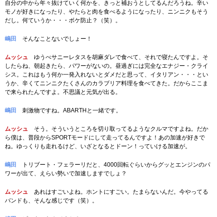
自分の中から年々抜けていく何かを、きっと補おうとしてるんだろうね。辛い
モノが好きになったり、やたらと肉を食べるようになったり、ニンニクもそう
だし。何ていうか・・・ボケ防止？（笑）。
嶋田
そんなことないでしょー！
ムッシュ
ゆうべサニーレタスを胡麻ダレで食べて、それで寝たんですよ。そ
したらね、朝起きたら、パワーがないの。昼過ぎには完全なエナジー・クライ
シス。これはもう何か一発入れないとダメだと思って、イタリアン・・・とい
うか、辛くてニンニクたくさんのカラブリア料理を食べてきた。だからここま
で来られたんですよ。不思議と元気が出る。
嶋田
刺激物ですね。ABARTHと一緒です。
ムッシュ
そう。そういうところを切り取ってるようなクルマですよね。だか
ら僕は、普段からSPORTモードにして走ってるんですよ！あの加速が好きで
ね。ゆっくりも走れるけど、いざとなるとドーン！っていける加速が。
嶋田
トリブート・フェラーリだと、4000回転ぐらいからグッとエンジンのパ
ワーが出て、えらい勢いで加速しますでしょ？
ムッシュ
あれはすごいよね。ホントにすごい。たまらないんだ。今やってる
バンドも、そんな感じです（笑）。