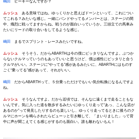
嶋田
ピーキーなんですか？
ムッシュ
ある意味ではね。ゆっくりかと思えばドーンといって、これについ
てこれる？みたいな感じ。一緒にバンドやってるメンバーとは、ステージの間
中、熾烈に戦ってますからね。戦うのが面白いっていうか。三頭立ての馬車み
たいにリードの取り合いをしてるような感じ。
嶋田
まるでスプリント・レースみたいですね。
ムッシュ
そうそう。だからABARTHは今の僕にピッタリなんですよ。ぶつか
らないクルマっていうのもあっていいと思うけど、僕は感性にピッタリと合う
クルマがいい。ステージに“やってる”感があるみたいに、ABARTHにはものす
ごく“乗ってる”感があって、それがいい。
嶋田
だからABARTHって、５分乗っただけでもいい気分転換になるんですよ
ね。
ムッシュ
そうなんですよ。だから近頃では、そんなに遠くまで走ることもな
いんです。気に入った道を散歩するみたいにゆっくり走って“あっ、こんな店が
あるのか”って発見したりするのも楽しいし、ゆっくり走ってるときに後ろのク
ルマにホーンを鳴らされたらビューッと引き離して、「まいりました」って背
中に声が聞こえてくる感じがするのも面白い。誰も敵わないもん！