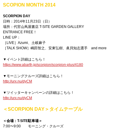
SCOPION MONTH 2014
SCORPION DAY
日時：2014年11月23日（日）
場所：代官山蔦屋書店 T-SITE GARDEN GALLERY
ENTRANCE FREE！
LINE UP：
［LIVE］Azumi、土岐麻子
［TALK SHOW］嶋田智之、安東弘樹、眞貝知志選手 and more
▼イベント詳細はこちら！
https://www.abarth.jp/scorpion/scorpion-plus/4180
▼モーニングクルーズ詳細はこちら！
http://urx.nu/dyCM
▼ツイッターキャンペーンの詳細はこちら！
http://urx.nu/dyCM
＜SCORPION DAY＞タイムテーブル
＜会場：T-SITE駐車場＞
7:00〜9:00 モーニング・クルーズ