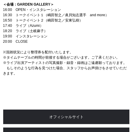
＜会場：GARDEN GALLERY＞
16:00 OPEN・インスタレーション
16:30 トークイベント１（嶋田智之／眞貝知志選手 and more）
16:50 トークイベント２（嶋田智之／安東弘樹）
17:40 ライブ（Azumi）
18:20 ライブ（土岐麻子）
19:00 インスタレーション
20:00 CLOSE
※混雑状況により整理券を配付いたします。
※タイムテーブルの時間が前後する場合がございます。ご了承ください。
※ライブ出演アーティストの写真撮影・録音・録画はご遠慮願っております。
もしそのような行為を見つけた場合、スタッフからお声掛けをさせていただ
きます。
オフィシャルサイト