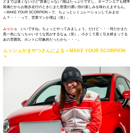
どまでは速くないけど“普通じゃない”感はたっぷりですし、オープンエアも標準
装備だからお散歩走行のときにまた密度の濃い別の楽しみを味わえますもん。
＜MAKE YOUR SCORPION＞で、ちょっとシミュレーションしてみませ
ん？・・・って、営業マンか僕は（笑）。
ムッシュ
いいですね。ちょっとやってみましょう。だけど・・・何だかまた
黒一色になっちゃいそうな気がするなぁ（笑）。小さくて黒く引き締まってる
あの雰囲気、ホントに印象的だったから・・・。
ムッシュかまやつさんによる＜MAKE YOUR SCORPION
＞